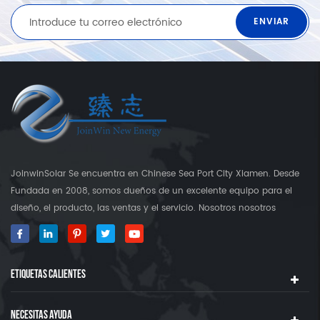
JoinwinSolar Se encuentra en Chinese Sea Port City Xiamen. Desde
Fundada en 2008, somos dueños de un excelente equipo para el
diseño, el producto, las ventas y el servicio. Nosotros nosotros
construyó nuestra propia fábrica que es más que 3000 Square's
Tierra. Como proveedor global en soportes de montaje solar,
JoinwinSolar ha creado un valor agregado para los clientes
ETIQUETAS CALIENTES
alrededor del mundo ◆ Nuestro producto JoinwinSolar Los productos
incluyen el siguiente: 1, Sistemas y accesorios de montaje solar del
techo de metal. 2, baldosas Sistemas y accesorios de montaje solar
NECESITAS AYUDA