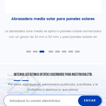
s
Abrazadera media solar para paneles solares
a
La abrazadera solar media se aplica a paneles solares enmarcados
L
.
con un grosor de 32 mm a 50 mm, y para paneles solares sin
marco de 5 mm a 10 mm.
es
OBTENGA LAS ÚLTIMAS OFERTAS SUSCRIBIRSE PARA NUESTRO BOLETÍN.
Por favor, siga leyendo, permanezca publicada, suscríbase, y le
invitamos a decirnos lo que piensa.