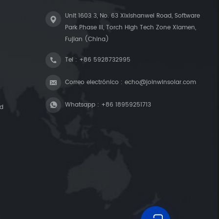
Unit 1603 3, No. 63 Xixishanwei Road, Software
Park Phase III, Torch High Tech Zone Xiamen,
Fujian (China)
Tel :
+86 5928732995
Correo electrónico :
echo@joinwinsolar.com
Whatsapp :
+86 18959251713
ad