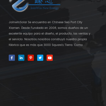
JoinwinSolar Se encuentra en Chinese Sea Port City
Xiamen. Desde Fundada en 2008, somos dueños de un
excelente equipo para el diseño, el producto, las ventas y
el servicio. Nosotros nosotros construyó nuestra propia
fábrica que es más que 3000 Square's Tierra. Como
proveedor global en soportes de montaje solar,
JoinwinSolar ha creado un valor agregado para los
clientes alrededor del mundo ◆ Nuestro producto
JoinwinSolar Los productos incluyen el siguiente: 1,
Sistemas y accesorios de montaje solar del techo de
metal. 2, baldosas Sistemas y accesorios de montaje
solar de techo. 3, Sistemas y accesorios de montaje solar
de techo plano de hormigón 4, Accesorios de montaje
solar. 5, productos para gestión de alambres. 6, soportes
de montaje de panel solar RV 7, tornillos de tierra