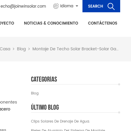
Idioma
echo@joinwinsolar.com
OYECTO
NOTICIAS & CONOCIMIENTO
CONTÁCTENOS
Casa
Blog
Montaje De Techo Solar Bracket-Solar Gancho De Techo
Categorías
Blog
ponentes
Último Blog
acero
Clips Solares De Drenaje De Agua.
res
Rieles De Aluminio Del Sistema De Montaje