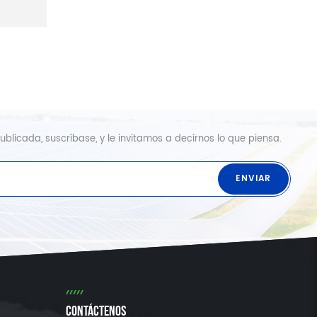
blicada, suscríbase, y le invitamos a decirnos lo que piensa.
CONTÁCTENOS