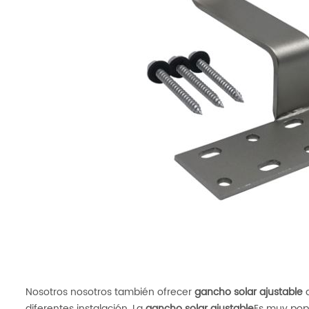
Nosotros nosotros también ofrecer
gancho solar ajustable
q
diferentes instalación. La
gancho solar ajustable
Es muy pop