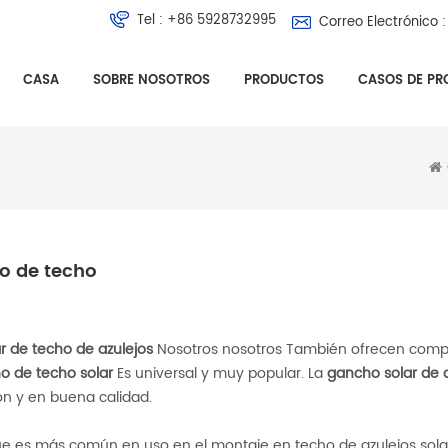
Tel :
+86 5928732995
Correo Electrónico :
CASA
SOBRE NOSOTROS
PRODUCTOS
CASOS DE PR
o de techo
r de techo de azulejos
Nosotros nosotros También ofrecen com
 de techo solar
Es universal y muy popular. La
gancho solar de 
ón y en buena calidad.
e es más común en uso en el montaje en techo de azulejos sola