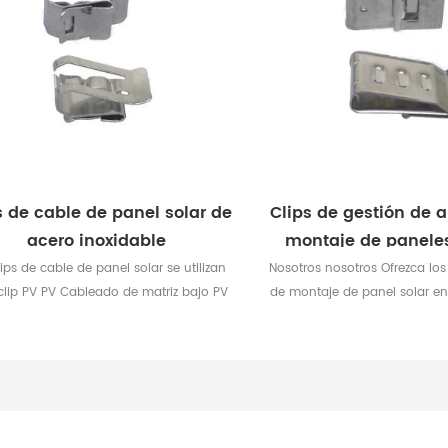
s de cable de panel solar de
Clips de gestión de 
acero inoxidable
montaje de paneles
lips de cable de panel solar se utilizan
Nosotros nosotros Ofrezca los
clip PV PV Cableado de matriz bajo PV
de montaje de panel solar e
os módulos para proporcionar una
de formas y tamaños para a
ministración de cable limpios y no
gama completa de config
roporcionar contacto con el cable.