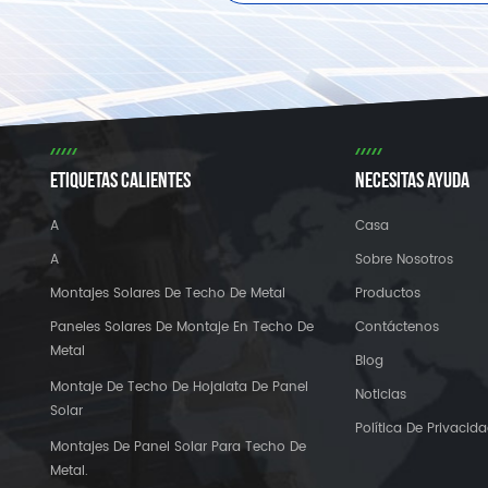
ETIQUETAS CALIENTES
NECESITAS AYUDA
A
Casa
A
Sobre Nosotros
Montajes Solares De Techo De Metal
Productos
Paneles Solares De Montaje En Techo De
Contáctenos
Metal
Blog
Montaje De Techo De Hojalata De Panel
Noticias
Solar
Política De Privacid
Montajes De Panel Solar Para Techo De
Metal.