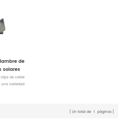
alambre de
 solares
 clips de cable
n una variedad
daptarse a una
uraciones.
Un total de
1
páginas