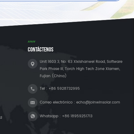
CONTÁCTENOS
Unit 1603 3, No. 63 Xixishanwei Road, Software
Park Phase III, Torch High Tech Zone Xiamen,
Fujian (China)
Tel :
+86 5928732995
Correo electrónico :
echo@joinwinsolar.com
Whatsapp :
+86 18959251713
ad