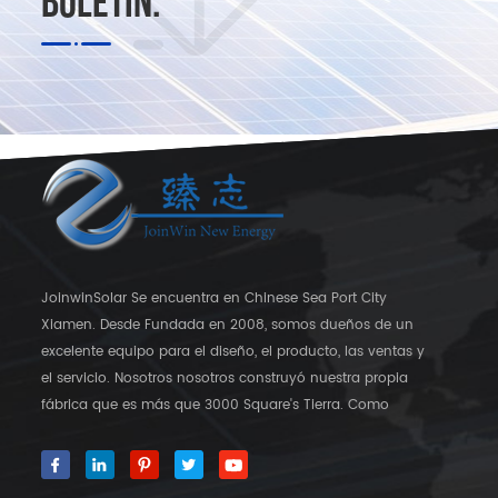
BOLETÍN.
JoinwinSolar Se encuentra en Chinese Sea Port City
Xiamen. Desde Fundada en 2008, somos dueños de un
excelente equipo para el diseño, el producto, las ventas y
el servicio. Nosotros nosotros construyó nuestra propia
fábrica que es más que 3000 Square's Tierra. Como
proveedor global en soportes de montaje solar,
JoinwinSolar ha creado un valor agregado para los
clientes alrededor del mundo ◆ Nuestro producto