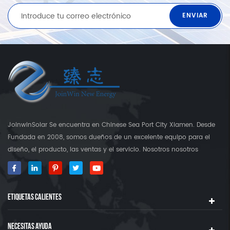
JoinwinSolar Se encuentra en Chinese Sea Port City Xiamen. Desde
Fundada en 2008, somos dueños de un excelente equipo para el
diseño, el producto, las ventas y el servicio. Nosotros nosotros
construyó nuestra propia fábrica que es más que 3000 Square's
Tierra. Como proveedor global en soportes de montaje solar,
JoinwinSolar ha creado un valor agregado para los clientes
ETIQUETAS CALIENTES
alrededor del mundo ◆ Nuestro producto JoinwinSolar Los productos
incluyen el siguiente: 1, Sistemas y accesorios de montaje solar del
techo de metal. 2, baldosas Sistemas y accesorios de montaje solar
NECESITAS AYUDA