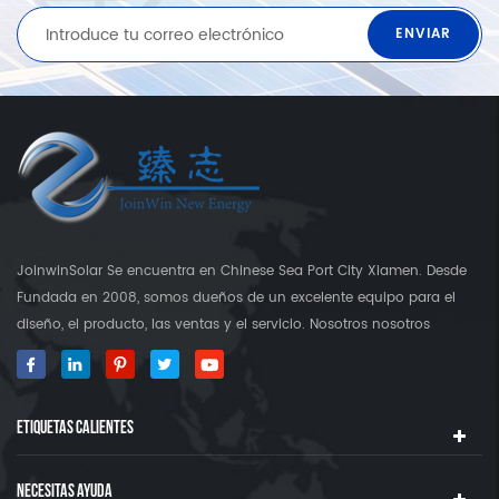
JoinwinSolar Se encuentra en Chinese Sea Port City Xiamen. Desde
Fundada en 2008, somos dueños de un excelente equipo para el
diseño, el producto, las ventas y el servicio. Nosotros nosotros
construyó nuestra propia fábrica que es más que 3000 Square's
Tierra. Como proveedor global en soportes de montaje solar,
JoinwinSolar ha creado un valor agregado para los clientes
ETIQUETAS CALIENTES
alrededor del mundo ◆ Nuestro producto JoinwinSolar Los productos
incluyen el siguiente: 1, Sistemas y accesorios de montaje solar del
techo de metal. 2, baldosas Sistemas y accesorios de montaje solar
NECESITAS AYUDA