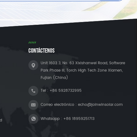
CONTÁCTENOS
Unit 1603 3, No. 63 Xixishanwei Road, Software
Park Phase III, Torch High Tech Zone Xiamen,
Fujian (China)
Tel :
+86 5928732995
Correo electrónico :
echo@joinwinsolar.com
Whatsapp :
+86 18959251713
ad