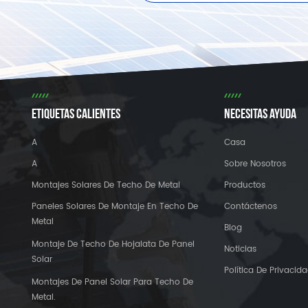
ETIQUETAS CALIENTES
NECESITAS AYUDA
A
Casa
A
Sobre Nosotros
Montajes Solares De Techo De Metal
Productos
Paneles Solares De Montaje En Techo De
Contáctenos
Metal
Blog
Montaje De Techo De Hojalata De Panel
Noticias
Solar
Política De Privacid
Montajes De Panel Solar Para Techo De
Metal.