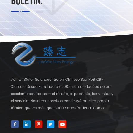
BOLETÍN.
JoinwinSolar Se encuentra en Chinese Sea Port City
Xiamen. Desde Fundada en 2008, somos dueños de un
excelente equipo para el diseño, el producto, las ventas y
el servicio. Nosotros nosotros construyó nuestra propia
fábrica que es más que 3000 Square's Tierra. Como
proveedor global en soportes de montaje solar,
JoinwinSolar ha creado un valor agregado para los
clientes alrededor del mundo ◆ Nuestro producto