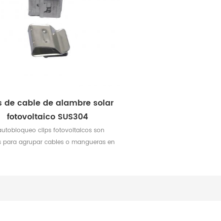
s de cable de alambre solar
fotovoltaico SUS304
autobloqueo clips fotovoltaicos son
s para agrupar cables o mangueras en
ciones exigentes, están diseñados con
n cabezal de rodamiento de bolas
locante de fácil instalación, de perfil
Se utilizan clips de cable solar de varios
os para paneles solares de 1 mm a 1 .
5 mm de espesor .