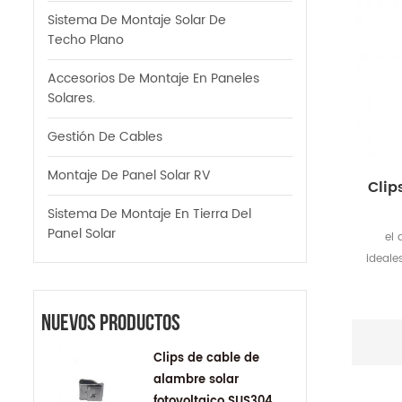
Sistema De Montaje Solar De
Techo Plano
Accesorios De Montaje En Paneles
Solares.
Gestión De Cables
Montaje De Panel Solar RV
Clip
Sistema De Montaje En Tierra Del
Panel Solar
el 
ideale
aplica
u
Nuevos Productos
autob
bajo,. 
Clips de cable de
tamañ
alambre solar
fotovoltaico SUS304