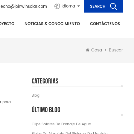
Idioma
echo@joinwinsolar.com
OYECTO
NOTICIAS & CONOCIMIENTO
CONTÁCTENOS
Casa
Buscar
Categorías
Blog
r para
Último Blog
Clips Solares De Drenaje De Agua.
Rieles De Aluminio Del Sistema De Montaje