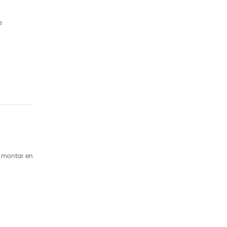
e
a montar en